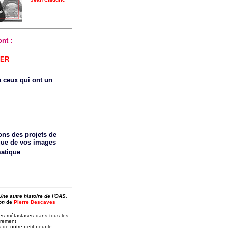
nt :
ER
 à ceux
qui ont un
tons
des
projets de
ue de vos images
matique
Une autre histoire de l'OAS.
on
de
Pierre Descaves
ses métastases dans tous les
èrement
 de notre petit peuple...