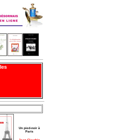
les
Un pied-noir à
Paris
Jean Claudric