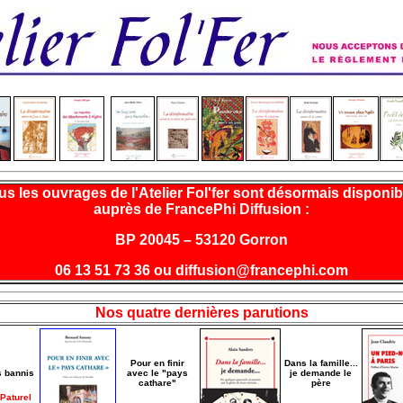
us les ouvrages de l'Atelier Fol'fer sont désormais disponib
auprès de FrancePhi Diffusion :
BP 20045 – 53120 Gorron
06 13 51 73 36 ou diffusion@francephi.com
Nos quatre dernières parutions
Pour en finir
Dans la famille...
s bannis
avec le "pays
je demande le
cathare"
père
Paturel