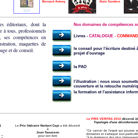
Bernard Antony
Alain Sanders
ces éditoriaux, dont la
Nos domaines de compétences so
r à tous, professionnels
L
ivres -
CATALOGUE -
COMMAND
n, ses compétences en
stration, maquettes de
le conseil pour l'écriture destiné
age et de conseil.
projet d'ouvrage
la PAO
l'illustration : nous vous soumet
couverture et la retouche
numériq
la formation et l'assistance infor
Le PRIX VERITAS 2010
décerné à
Topologie d'une désinformati
s
Le
Prix littéraire Norbert Cepi
a été décerné
à
"Ce cancer de l'esprit qui pousse 
Jean Taousson
domaines et s'attaque tout particuli
 :
pour son livre
"à la résistance des plus clairvoyants